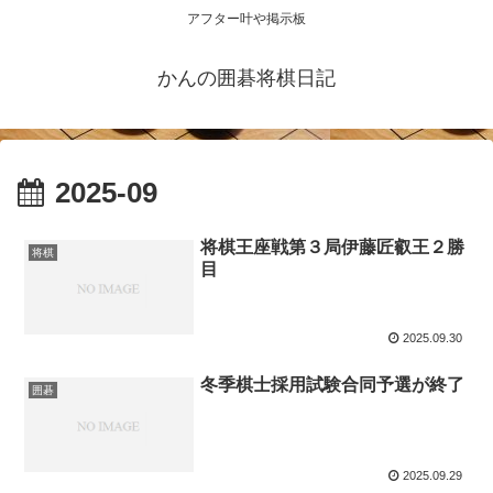
アフター叶や掲示板
かんの囲碁将棋日記
2025-09
将棋王座戦第３局伊藤匠叡王２勝
将棋
目
2025.09.30
冬季棋士採用試験合同予選が終了
囲碁
2025.09.29