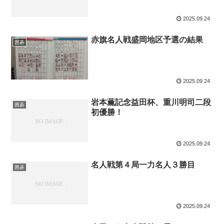
2025.09.24
赤旗名人戦盛岡地区予選の結果
囲碁
2025.09.24
岩本薫記念益田杯、重川明司二段
囲碁
初優勝！
2025.09.24
名人戦第４局一力名人３勝目
囲碁
2025.09.24