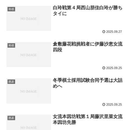
白玲戦第４局西山朋佳白玲が勝ち
将棋
タイに
2025.09.27
倉敷藤花戦挑戦者に伊藤沙恵女流
将棋
四段
2025.09.25
冬季棋士採用試験合同予選は大詰
囲碁
めへ
2025.09.25
女流本因坊戦第１局藤沢里菜女流
囲碁
本因坊先勝