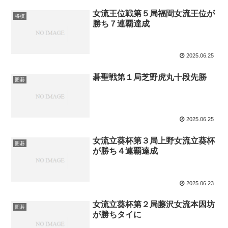
女流王位戦第５局福間女流王位が
将棋
勝ち７連覇達成
2025.06.25
碁聖戦第１局芝野虎丸十段先勝
囲碁
2025.06.25
女流立葵杯第３局上野女流立葵杯
囲碁
が勝ち４連覇達成
2025.06.23
女流立葵杯第２局藤沢女流本因坊
囲碁
が勝ちタイに