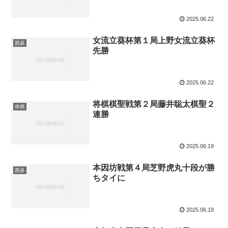
2025.06.22
女流立葵杯第１局上野女流立葵杯
囲碁
先勝
2025.06.22
将棋棋聖戦第２局藤井聡太棋聖２
将棋
連勝
2025.06.19
本因坊戦第４局芝野虎丸十段が勝
囲碁
ちタイに
2025.06.19