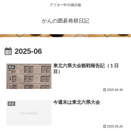
アフター叶や掲示板
かんの囲碁将棋日記
2025-06
東北六県大会観戦報告記（１日
囲碁
目）
2025.06.30
今週末は東北六県大会
囲碁
2025.06.26