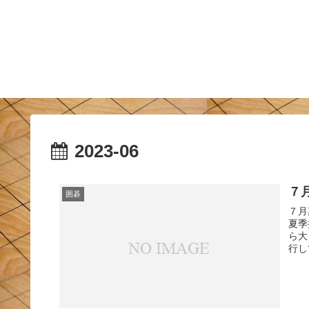
2023-06
７
囲碁
７月
夏季
ら大
行し