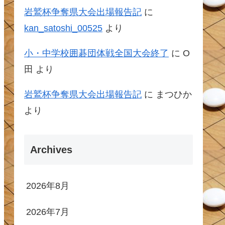
岩鷲杯争奪県大会出場報告記
に
kan_satoshi_00525
より
小・中学校囲碁団体戦全国大会終了
に
O
田
より
岩鷲杯争奪県大会出場報告記
に
まつひか
より
Archives
2026年8月
2026年7月