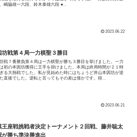
六段、嶋脇雄一六段、鈴木泰雄六段 ●...
2023.06.22
因坊戦第４局一力棋聖３勝目
坊戦７番勝負第４局は一力棋聖が勝ち３勝目を挙げました。一力
は初の本因坊獲得に王手を掛けました。本局は終局時間が２１時
ぎる大熱戦でした。私が見始めた時にはちょうど井山本因坊が逆
た直後でした。逆転と言ってもその差は僅かです。得...
2023.06.21
棋王座戦挑戦者決定トーナメント２回戦、藤井聡太
冠が勝ち準決勝進出