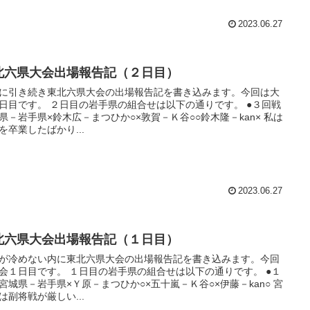
2023.06.27
北六県大会出場報告記（２日目）
に引き続き東北六県大会の出場報告記を書き込みます。今回は大
日目の岩手県の組合せは以下の通りです。 ●３回戦
県－岩手県×鈴木広－まつひか○×敦賀－Ｋ谷○○鈴木隆－kan× 私は
を卒業したばかり...
2023.06.27
北六県大会出場報告記（１日目）
が冷めない内に東北六県大会の出場報告記を書き込みます。今回
す。 １日目の岩手県の組合せは以下の通りです。 ●１
宮城県－岩手県×Ｙ原－まつひか○×五十嵐－Ｋ谷○×伊藤－kan○ 宮
は副将戦が厳しい...