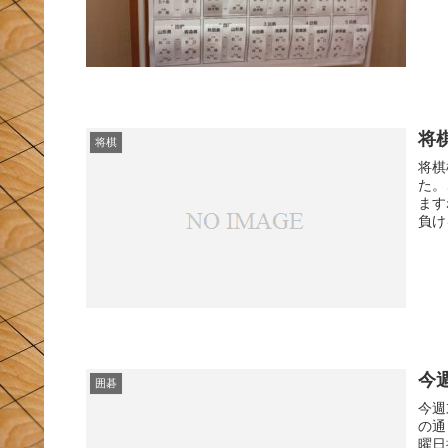
将
将棋
将棋
た。
ます
負け
今
囲碁
今週
の通
曜日