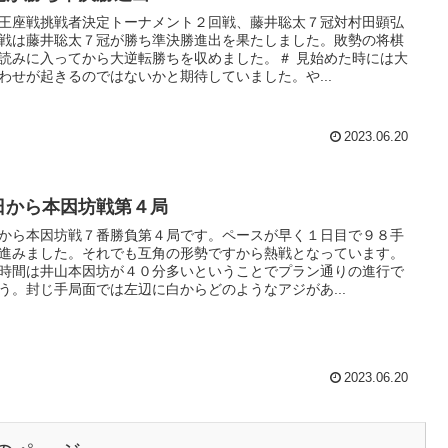
王座戦挑戦者決定トーナメント２回戦、藤井聡太７冠対村田顕弘
戦は藤井聡太７冠が勝ち準決勝進出を果たしました。敗勢の将棋
読みに入ってから大逆転勝ちを収めました。＃ 見始めた時には大
わせが起きるのではないかと期待していました。や...
2023.06.20
日から本因坊戦第４局
から本因坊戦７番勝負第４局です。ペースが早く１日目で９８手
進みました。それでも互角の形勢ですから熱戦となっています。
時間は井山本因坊が４０分多いということでプラン通りの進行で
う。封じ手局面では左辺に白からどのようなアジがあ...
2023.06.20