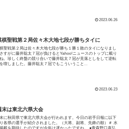
2023.06.26
棋棋聖戦第２局佐々木大地七段が勝ちタイに
棋聖戦第２局は佐々木大地七段が勝ち１勝１敗のタイになりまし
さすがに藤井聡太７冠が負けるとYahoo!ニュースのトップに載り
ね。珍しく終盤の競り合いで藤井聡太７冠が見落としをして逆転
を喫しました。藤井聡太７冠でもこういうこと...
2023.06.23
週末は東北六県大会
末に秋田県で東北六県大会が行われます。今日の岩手日報に以下
り各県の選手が紹介されました。（大将、副将、先鋒の順）＃ 水
掲載を期待したのですが今年は遅かったですね。 ●青森野口真弘