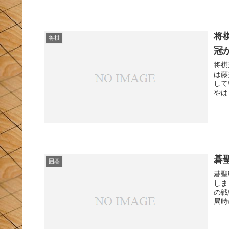
将
将棋
冠
将棋
は藤
して
やは
碁
囲碁
碁聖
しま
の戦
局時