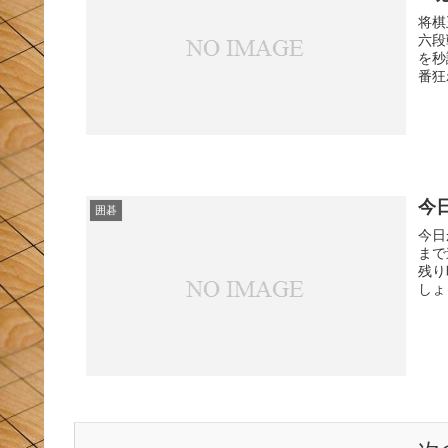
将棋
六段
を秒
番狂
今
囲碁
今日
まで
残り
しょ