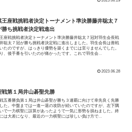
2023.06.29
棋王座戦挑戦者決定トーナメント準決勝藤井聡太７
が勝ち挑戦者決定戦進出
王座戦挑戦者決定トーナメント準決勝藤井聡太７冠対羽生会長戦
井聡太７冠が勝ち挑戦者決定戦に進出しました。羽生会長は善戦
いたのですが、はっきり優勢を築くまでには至りませんでした。
り、後手番を引いたのが痛かったです。これで羽生会...
2023.06.28
聖戦第１局井山碁聖先勝
戦五番勝負第１局は井山碁聖が勝ち３連覇に向けて幸先良く先勝
した。中盤までは一進一退の攻防が続いていたのですが、左下隅
いで一力棋聖に誤算があったようで一気に形勢を損ねました。終
には大差になり、最近の一力棋聖には珍しい負け方で...