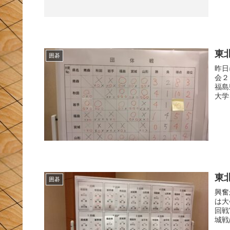
東
囲碁
昨日
会２日目です。 ２
福島
大学
東
囲碁
興奮
は大会１日目で
回戦
城戦