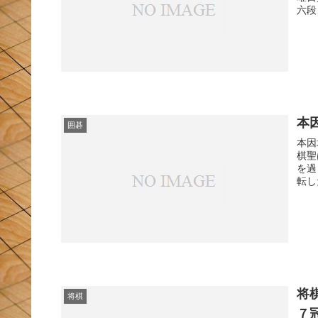
本
囲碁
本因
棋聖
を過
転し
将
将棋
７