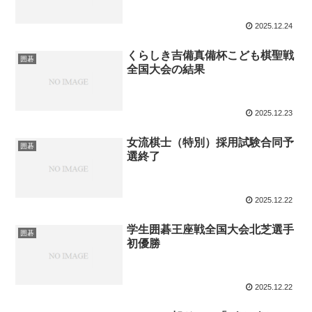
2025.12.24
くらしき吉備真備杯こども棋聖戦
囲碁
全国大会の結果
2025.12.23
女流棋士（特別）採用試験合同予
囲碁
選終了
2025.12.22
学生囲碁王座戦全国大会北芝選手
囲碁
初優勝
2025.12.22