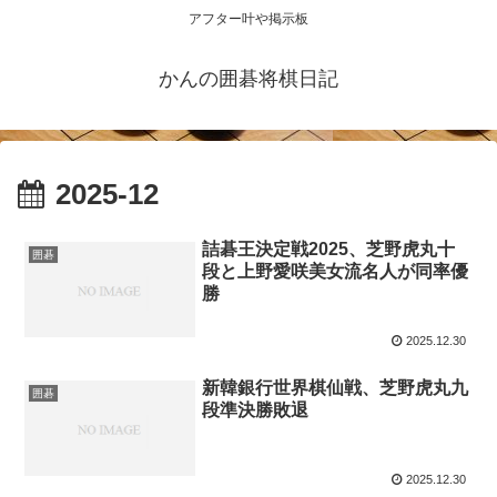
アフター叶や掲示板
かんの囲碁将棋日記
2025-12
詰碁王決定戦2025、芝野虎丸十
囲碁
段と上野愛咲美女流名人が同率優
勝
2025.12.30
新韓銀行世界棋仙戦、芝野虎丸九
囲碁
段準決勝敗退
2025.12.30