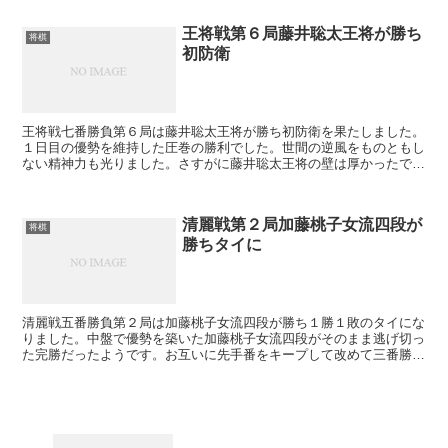
王将戦第６局藤井聡太王将が勝ち
将棋
初防衛
王将戦七番勝負第６局は藤井聡太王将が勝ち初防衛を果たしました。
１日目の優勢を維持した圧巻の勝利でした。世間の逆風をものともし
ない精神力も光りました。さすがに藤井聡太王将の壁は厚かったで
す。敗れたものの羽生の大健闘は特筆に値します。藤井聡太...
清麗戦第２局加藤桃子女流四段が
将棋
勝ちタイに
清麗戦五番勝負第２局は加藤桃子女流四段が勝ち１勝１敗のタイにな
りました。中盤で優勢を築いた加藤桃子女流四段がそのまま逃げ切っ
た完勝だったようです。お互いに先手番をキープして改めて三番勝負
となりました。果たして福間（旧姓里見）香奈清麗の牙城...