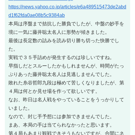
https://news.yahoo.co.jp/articles/e6a489515473de2abd
d1f62fda0ae08b5c9384ab
本局は序盤まで拮抗した勝負でしたが、中盤の妙手を
境に一気に藤井聡太名人に形勢が傾きました。
最後は長定数の詰みを読み切り勝ち切った快勝でし
た。
実戦で３５手詰めが発生するのは珍しいですね。
早指しだとスルーしたかもしれませんが、時間がたっ
ぷりあった藤井聡太名人は見逃しませんでした。
敗れた糸谷哲郎九段は極めて苦しくなりましたが、第
４局は何とか見せ場を作って欲しいです。
なお、昨日は名人戦をやっていることをうっかりして
いました。
なので、封じ手予想には参加できませんでした。
まあ、本局の手は当てられなかったと思います。
第４局もあまり観戦できそうもないですが、合間にネ