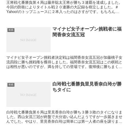
王将戦七番勝負第４局は藤井聡太王将が勝ち３連覇を達成しました。
今回の防衛によりタイトル戦２０連勝の大記録を樹立しました。＃
Yahoo!のトップニュースに２本入ったのはさすがです。もちろん２
０連勝は凄いのですが、無敗で２０連勝したことがも...
マイナビ女子オープン挑戦者に福
将棋
間香奈女流五冠
マイナビ女子オープン挑戦者決定戦は福間香奈女流五冠が加藤桃子女
流四段に勝ち挑戦権を獲得しました。福間香奈女流五冠はこの棋戦と
は相性が悪いのですが、満を持しての登場です。復帰後に勝ちまくっ
ていますね。子育ての忙しさでかえって力が抜けているの...
白玲戦七番勝負里見香奈白玲が勝
将棋
ちタイに
白玲戦七番勝負第６局は里見香奈白玲が勝ち３勝３敗のタイになりま
した。西山女流三冠が終盤で大分追い込んだようですが一歩届きませ
んでした。やはり、里見香奈白玲は簡単には第一人者の座を譲りませ
ん。注目の最終第７局は１週間後に行われます。