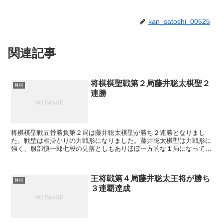
kan_satoshi_00525
関連記事
将棋棋聖戦第２局藤井聡太棋聖２
将棋
連勝
将棋棋聖戦五番勝負第２局は藤井聡太棋聖が勝ち２連勝となりまし
た。戦型は相掛かりの力戦形になりました。藤井聡太棋聖は力戦形に
強く、服部慎一郎七段の見落としもありほぼ一方的な１局になってし
まいました。先手番を落としたのは痛く、第３局は何とか頑...
王将戦第４局藤井聡太王将が勝ち
将棋
３連覇達成