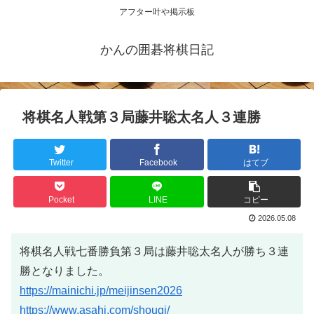
アフター叶や掲示板
かんの囲碁将棋日記
将棋名人戦第３局藤井聡太名人３連勝
Twitter
Facebook
はてブ
Pocket
LINE
コピー
2026.05.08
将棋名人戦七番勝負第３局は藤井聡太名人が勝ち３連
勝となりました。
https://mainichi.jp/meijinsen2026
https://www.asahi.com/shougi/