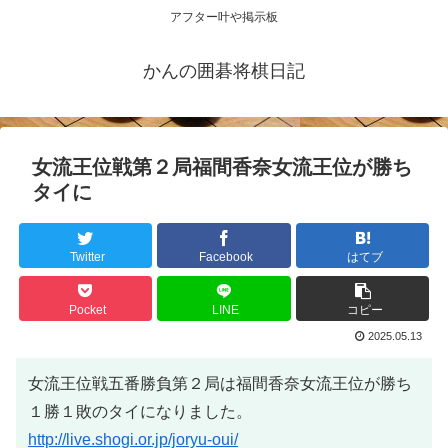
アフター叶や掲示板
かんの囲碁将棋日記
女流王位戦第２局福間香奈女流王位が勝ち
タイに
Twitter
Facebook
はてブ
Pocket
LINE
コピー
2025.05.13
女流王位戦五番勝負第２局は福間香奈女流王位が勝ち
１勝１敗のタイになりました。
http://live.shogi.or.jp/joryu-oui/