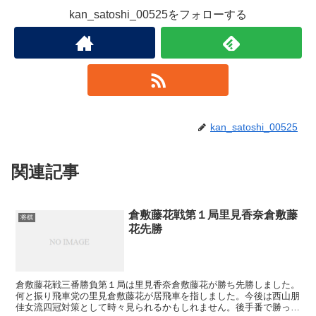
kan_satoshi_00525をフォローする
kan_satoshi_00525
関連記事
倉敷藤花戦第１局里見香奈倉敷藤
将棋
花先勝
倉敷藤花戦三番勝負第１局は里見香奈倉敷藤花が勝ち先勝しました。
何と振り飛車党の里見倉敷藤花が居飛車を指しました。今後は西山朋
佳女流四冠対策として時々見られるかもしれません。後手番で勝った