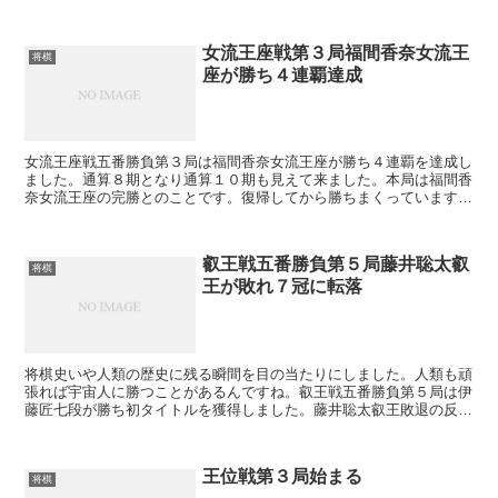
のは大きく９連覇に大きく前進しました。
女流王座戦第３局福間香奈女流王
将棋
座が勝ち４連覇達成
女流王座戦五番勝負第３局は福間香奈女流王座が勝ち４連覇を達成し
ました。通算８期となり通算１０期も見えて来ました。本局は福間香
奈女流王座の完勝とのことです。復帰してから勝ちまくっています。
きっと旦那さんが育児を含めて家事全般を頑張っているの...
叡王戦五番勝負第５局藤井聡太叡
将棋
王が敗れ７冠に転落
将棋史いや人類の歴史に残る瞬間を目の当たりにしました。人類も頑
張れば宇宙人に勝つことがあるんですね。叡王戦五番勝負第５局は伊
藤匠七段が勝ち初タイトルを獲得しました。藤井聡太叡王敗退の反響
は大きくコメント数が共に優に１０００を超えました。退...
王位戦第３局始まる
将棋