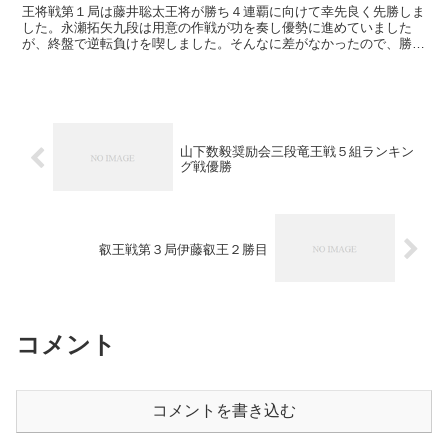
王将戦第１局は藤井聡太王将が勝ち４連覇に向けて幸先良く先勝しま
した。永瀬拓矢九段は用意の作戦が功を奏し優勢に進めていました
が、終盤で逆転負けを喫しました。そんなに差がなかったので、勝ち
切るのが難しかったのでしょう。先手番を落としたのは痛く...
山下数毅奨励会三段竜王戦５組ランキン
グ戦優勝
叡王戦第３局伊藤叡王２勝目
コメント
コメントを書き込む