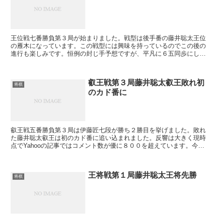
王位戦七番勝負第３局が始まりました。戦型は後手番の藤井聡太王位
の雁木になっています。この戦型には興味を持っているのでこの後の
進行も楽しみです。恒例の封じ手予想ですが、平凡に６五同歩にしま
す。この後の進行が予想し易いので一晩中考えることでし...
叡王戦第３局藤井聡太叡王敗れ初
将棋
のカド番に
叡王戦五番勝負第３局は伊藤匠七段が勝ち２勝目を挙げました。敗れ
た藤井聡太叡王は初のカド番に追い込まれました。反響は大きく現時
点でYahooの記事ではコメント数が優に８００を超えています。今ま
でのタイトル戦はメンタルの強さに関係なく終わって...
王将戦第１局藤井聡太王将先勝
将棋