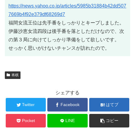
https://news.yahoo.co.jp/articles/5985b31884b42dd507
7669b4f92e379df68269d7
福間女流王位は先手番をしっかりとキープしました。
伊藤沙恵女流四段は後手番を落としただけなので、次
の第３局に向けてしっかり準備をして欲しいです。
せっかく思いがけないチャンスが訪れたので。
将棋
シェアする
Twitter
Facebook
はてブ
Pocket
LINE
コピー