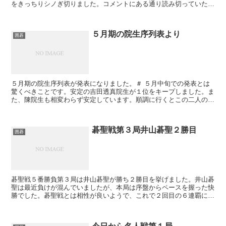
をきっちりシノぎ切りました。コメントにある通り読み切っていた訳
ではなく感覚的にシノギあると判断したのかもしれません。...
５月期の院生序列表より
囲碁
５月期の院生序列表が発表になりました。＃ ５月中旬での発表とは
驚くべきことです。安定の吉田透真院生が１位をキープしました。ま
た、陳院生も相変わらず安定しています。順調に行くとこの二人の争
いになりそうです。山際くんはここ一番で３位に食い込む...
碁聖戦第３局井山碁聖２勝目
囲碁
碁聖戦５番勝負第３局は井山碁聖が勝ち２勝目を挙げました。井山碁
聖は最近負けが混んでいましたが、本局は序盤からペースを握った快
勝でした。碁聖戦とは相性が良いようで、これで２回目の６連覇に王
手を掛けました。佐田篤史七段は厳しくなりましたが、最...