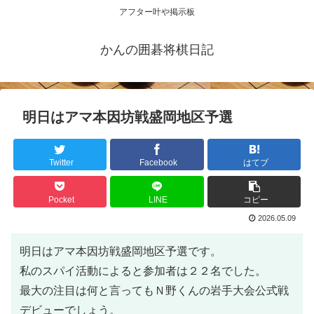
アフター叶や掲示板
かんの囲碁将棋日記
明日はアマ本因坊戦盛岡地区予選
Twitter
Facebook
はてブ
Pocket
LINE
コピー
2026.05.09
明日はアマ本因坊戦盛岡地区予選です。
私のスパイ活動によると参加者は２２名でした。
最大の注目は何と言ってもＮ野くんの岩手大会公式戦
デビューでしょう。