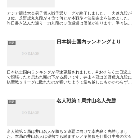
アジア競技大会男子個人戦予選リーグが終了しました。一力遼九段が
３位、芝野虎丸九段が４位で何とか本戦準々決勝進出を決めました。
昨日書き込んだ通り一力九段の３位通過は価値があります。準々決勝
で申ジンソ九段と当たれば絶望的ですからね。楊鼎新九段...
日本棋士国内ランキングより
囲碁
日本棋士国内ランキングが早速更新されました。# おそらく土日返上
で頑張ったと思われ頭の下がる想いです。井山４冠は芝野虎丸九段に
棋聖戦Ｓリーグに敗れたのが響いたようで勝ち越しにもかかわらずレ
ーティングがダウンしました。最近勝ちまくっている平...
名人戦第１局井山名人先勝
囲碁
名人戦第１局は井山名人が勝ち３連覇に向けて幸先良く先勝しまし
た。本局の井山名人は優勢でも緩まずシノギ勝負を仕掛け中央の大石