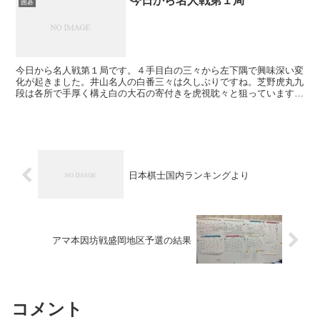
今日から名人戦第１局
囲碁
今日から名人戦第１局です。４手目白の三々から左下隅で興味深い変
化が起きました。井山名人の白番三々は久しぶりですね。芝野虎丸九
段は各所で手厚く構え白の大石の寄付きを虎視眈々と狙っています。
封じ手時点では各所で地を稼いだ白がやや優勢のようです...
日本棋士国内ランキングより
アマ本因坊戦盛岡地区予選の結果
コメント